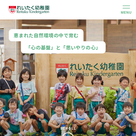
MENU
幼稚園のこと
恵まれた自然環境の中で育む
「心の基盤」と「思いやりの心」
大切にしていること
幼稚園での生活
未就園児クラス
入園のご案内
アクセス
SCROLL