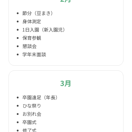
節分（豆まき）
身体測定
1日入園（新入園児）
保育参観
懇談会
学年末面談
3月
卒園遠足（年長）
ひな祭り
お別れ会
卒園式
修了式