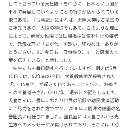
して下さっている天皇陛下を中心に、日本という国が
平和で発展していくようにとの祈りが込められている
歌である。『古事記』によれば、天照大神はご皇室の
ご祖先であり、太陽の神様でもある。このような理由
によって、麗澤幼稚園では国旗掲揚は気を付けの姿勢
で、元気な声で「君が代」を歌い、終われば「ありが
とうございます。今日も一日頑張ります」と感謝の言
葉を伝えている、と話しました。
先生たちも毎日朝礼を行っていますが、例えば5月
15日には、92年前の今日、犬養毅首相が殺害された
「5・15事件」が起きた日であることを伝え、お孫さ
んの犬養道子さん（2017年ご逝去）の話をしました。
犬養さんは、長年にわたり世界の飢餓や難民救済活動
にご尽力をされた方ですが、2000年に麗澤幼稚園の名
誉園長に就任されました。園長室には犬養さんから先
生方へのメッセージが掲げられており、そこには「幼