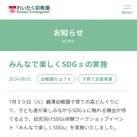
MENU
幼稚園のこと
お知らせ
NEWS
大切にしていること
みんなで楽しくSDGｓの実施
幼稚園での生活
2024.08.01
幼稚園のようす
子育て支援事業
未就園児クラス
7月３０日（火）麗澤幼稚園子育ての森どんぐりに
入園のご案内
て、子ども達が楽しみながらSDGｓに触れる機会が持
てるよう、幼児向けSDGs体験ワークショップイベン
ト「みんなで楽しくSDGs」を実施いたしました。
アクセス