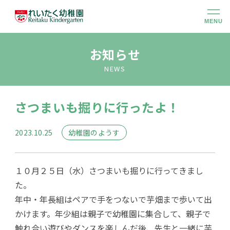
MENU
幼稚園のこと
お知らせ
NEWS
大切にしていること
さつまいも掘りに行ったよ！
幼稚園での生活
2023.10.25
幼稚園のようす
未就園児クラス
１０月２５日（水）さつまいも掘りに行ってきまし
入園のご案内
た。
年中・年長組はペアで手をつないで芋畑まで歩いて出
かけます。年少組は親子で幼稚園に集合して、親子で
アクセス
触れ合い遊びやダンスを楽しんだ後、先生と一緒に芋