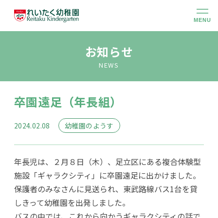
MENU
幼稚園のこと
お知らせ
NEWS
大切にしていること
卒園遠足（年長組）
幼稚園での生活
2024.02.08
幼稚園のようす
未就園児クラス
年長児は、２月８日（木）、足立区にある複合体験型
入園のご案内
施設「ギャラクシティ」に卒園遠足に出かけました。
保護者のみなさんに見送られ、東武路線バス1台を貸
しきって幼稚園を出発しました。
アクセス
バスの中では、これから向かうギャラクシティの話で