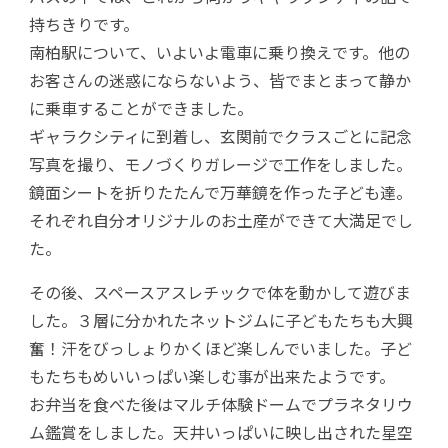
持ちきりです。
南柏駅について、いよいよ電車に乗り換えです。他の
お客さんの迷惑にならないよう、皆でまとまって静か
に乗車することができました。
ギャラクシティに到着し、玄関前でクラスごとに記念
写真を撮り、モノづくりガレージで工作をしました。
鏡面シートを折りたたんで万華鏡を作った子ども達。
それぞれ自分オリジナルのお土産ができて大満足でし
た。
その後、スペースアスレチックで体を動かして遊びま
した。３層に分かれたネットジムに子どもたちも大興
奮！汗をびっしょりかくほど楽しんでいました。子ど
もたちもめいいっぱい楽しむ事が出来たようです。
お弁当を食べた後はマルチ体験ドームでプラネタリウ
ム鑑賞をしました。天井いっぱいに映し出された星空