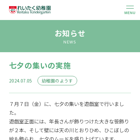
MENU
幼稚園のこと
お知らせ
NEWS
大切にしていること
七夕の集いの実施
幼稚園での生活
2024.07.05
幼稚園のようす
未就園児クラス
７月７日（金）に、七夕の集いを遊戯室で行いまし
入園のご案内
た。
遊戯室正面には、年長さんが飾りつけた大きな笹飾り
が２本、そして壁には天の川とおりひめ、ひこぼしの
アクセス
絵も飾られ、七夕のムードを盛り上げています。