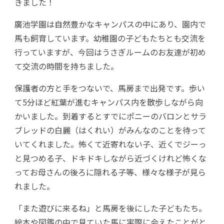
きました！
廣池学園は自然豊かなキャンパスの中にあり、園内で
馬も飼育しています。幼稚園の子どもたちとも交流を
行っていますが、今回はうさぎルームのお友達が初め
て交流の時間を持ちました。
保護者の方と手をつないで、馬房まで出発です。歩い
て5分ほど紅葉が進むキャンパス内を散歩しながら向
かいました。到着するとすでにポニーのバロンとサラ
ブレッドの白麗（はくれい）がみんなのことを待って
いてくれました。怖くて近寄れない子、近くでジーっ
と見つめる子、ドキドキしながら近づくけれど怖くな
ってお母さんの後ろに隠れる子等、様々な様子が見ら
れました。
「また遊びに来るね」と馬房を後にした子どもたち。
絵本や図鑑の中で見ていた馬に実際に会えたことがと