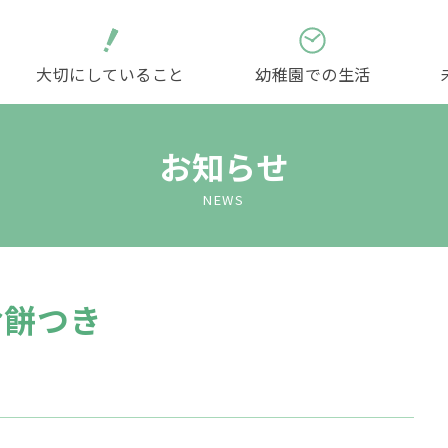
大切にしていること
幼稚園での生活
園の概要
教育方針
英語教育
保育料・諸費用
２歳児クラス
園名／ブランドマーク
幼稚園の１日
よくある質問
お知らせ
（満３歳児入園クラス）
NEWS
子育て広場「あいあい」
お餅つき