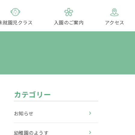
未就園児クラス
入園のご案内
アクセス
園のあゆみ
教育目標
預かり保育
幼稚園見学会
未就園児対象クラス
年間行事
見学会・説明会
園庭開放
カテゴリー
お知らせ
幼稚園のようす