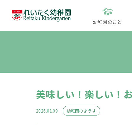
幼稚園のこと
園長のごあいさつ
私たちのおもい
保育内容
募集要項
１歳児対象プレルーム
幼稚園のこと
施設紹介
園のこだわり
課外活動
入園説明会
「ふたばルーム」
大切にしていること
あかちゃん教室
「ほっぷ」「すてっぷ」
幼稚園での生活
美味しい！楽しい！
未就園児クラス
2026.01.09
幼稚園のようす
入園のご案内