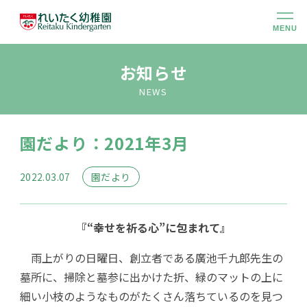
MENU
幼稚園のこと
お知らせ
NEWS
大切にしていること
園だより：2021年3月
幼稚園での生活
2022.03.07
園だより
未就園児クラス
『“幸せを祈る心”に包まれて』
入園のご案内
雨上がりの日曜日、創立者である廣池千九郎先生の
墓所に、掃除と墓参に出かけた折、緑のマットの上に
アクセス
細い小枝のようなものがたくさん落ちているのを見つ