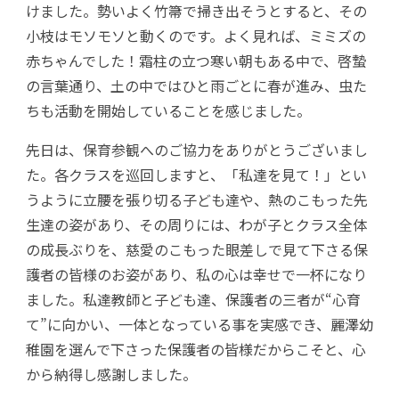
けました。勢いよく竹箒で掃き出そうとすると、その
小枝はモソモソと動くのです。よく見れば、ミミズの
赤ちゃんでした！霜柱の立つ寒い朝もある中で、啓蟄
の言葉通り、土の中ではひと雨ごとに春が進み、虫た
ちも活動を開始していることを感じました。
先日は、保育参観へのご協力をありがとうございまし
た。各クラスを巡回しますと、「私達を見て！」とい
うように立腰を張り切る子ども達や、熱のこもった先
生達の姿があり、その周りには、わが子とクラス全体
の成長ぶりを、慈愛のこもった眼差しで見て下さる保
護者の皆様のお姿があり、私の心は幸せで一杯になり
ました。私達教師と子ども達、保護者の三者が“心育
て”に向かい、一体となっている事を実感でき、麗澤幼
稚園を選んで下さった保護者の皆様だからこそと、心
から納得し感謝しました。