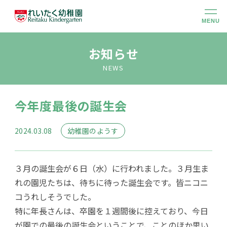
MENU
幼稚園のこと
お知らせ
NEWS
大切にしていること
今年度最後の誕生会
幼稚園での生活
2024.03.08
幼稚園のようす
未就園児クラス
３月の誕生会が６日（水）に行われました。３月生ま
入園のご案内
れの園児たちは、待ちに待った誕生会です。皆ニコニ
コうれしそうでした。
特に年長さんは、卒園を１週間後に控えており、今日
アクセス
が園での最後の誕生会ということで、ことのほか思い