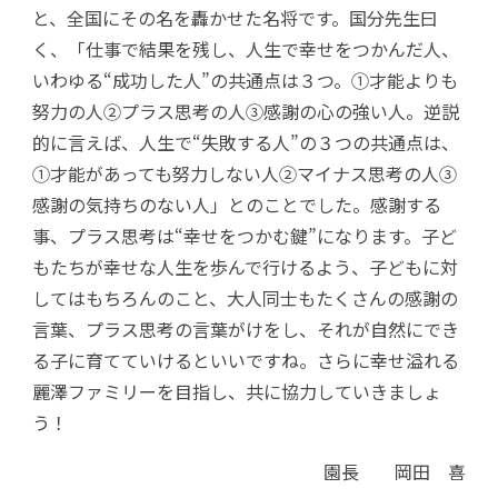
と、全国にその名を轟かせた名将です。国分先生曰
く、「仕事で結果を残し、人生で幸せをつかんだ人、
いわゆる“成功した人”の共通点は３つ。①才能よりも
努力の人②プラス思考の人③感謝の心の強い人。逆説
的に言えば、人生で“失敗する人”の３つの共通点は、
①才能があっても努力しない人②マイナス思考の人③
感謝の気持ちのない人」とのことでした。感謝する
事、プラス思考は“幸せをつかむ鍵”になります。子ど
もたちが幸せな人生を歩んで行けるよう、子どもに対
してはもちろんのこと、大人同士もたくさんの感謝の
言葉、プラス思考の言葉がけをし、それが自然にでき
る子に育てていけるといいですね。さらに幸せ溢れる
麗澤ファミリーを目指し、共に協力していきましょ
う！
園長 岡田 喜