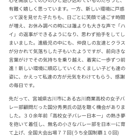
心を開放してのびのびと遊び込めているのだろうと、
有難く嬉しく思っています。一方、新しい環境に戸惑
って涙を見せた子たちも、日ごとに笑顔で過ごす時間
が増え、お休み調べの時には誰よりも大きな声で「ハ
イ」の返事ができるようになり、思わず拍手をしてし
まいました。進級児の中にも、仲良しの友達とクラス
が分かれて気落ちした子もいたようですが、前向きな
言葉がけでその気持ちを乗り越え、着実に一歩ずつ前
進！新しい環境に順応していくたくましい子ども達の
姿に、かえって私達の方が元気をわけてもらう、感謝
の毎日です。
先だって、宮城県古川市にある古川商業高校の女子バ
レー部顧問だった国分秀男氏の話を聴く機会がありま
した。３０余年前「高校女子バレー日本一」の熱き夢
を抱いて着任し、無名の小さなバレー部を日本一に育
て上げ、全国大会出場７７回(うち全国制覇１０回)